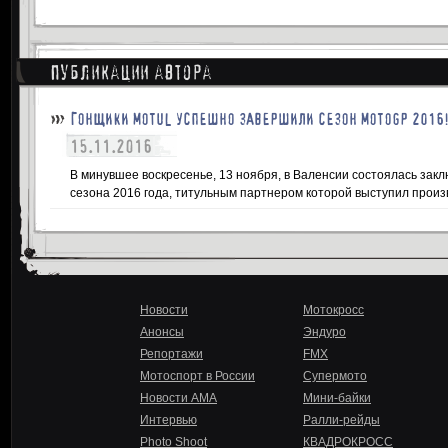
Публикации автора
ГОНЩИКИ MOTUL УСПЕШНО ЗАВЕРШИЛИ СЕЗОН MOTOGP 2016
15.11.2016
В минувшее воскресенье, 13 ноября, в Валенсии состоялась зак
сезона 2016 года, титульным партнером которой выступил произ
Новости
Мотокросс
Анонсы
Эндуро
Репортажи
FMX
Мотоспорт в России
Супермото
Новости AMA
Мини-байки
Интервью
Ралли-рейды
Photo Shoot
КВАДРОКРОСС