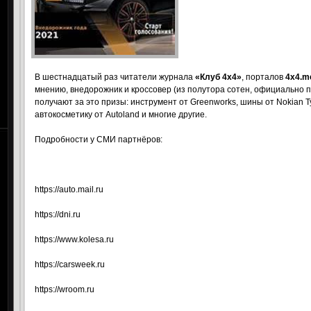
В шестнадцатый раз читатели журнала
«Клуб 4х4»
, порталов
4х4.
m
мнению, внедорожник и кроссовер (из полутора сотен, официально 
получают за это призы: инструмент от Greenworks, шины от Nokian T
автокосметику от Autoland и многие другие.
Подробности у СМИ партнёров:
https://auto.mail.ru
https://dni.ru
https://www.kolesa.ru
https://carsweek.ru
https://wroom.ru