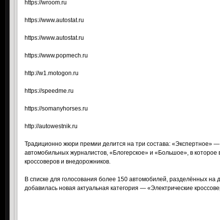
https://wroom.ru
https://www.autostat.ru
https://www.autostat.ru
https://www.popmech.ru
http://w1.motogon.ru
https://speedme.ru
https://somanyhorses.ru
http://autowestnik.ru
Традиционно жюри премии делится на три состава: «Экспертное» —
автомобильных журналистов, «Блогерское» и «Большое», в которое в
кроссоверов и внедорожников.
В списке для голосования более 150 автомобилей, разделённых на д
добавилась новая актуальная категория — «Электрические кроссове