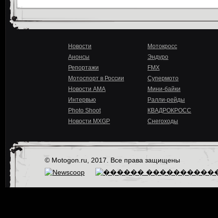
Новости
Мотокросс
Анонсы
Эндуро
Репортажи
FMX
Мотоспорт в России
Супермото
Новости AMA
Мини-байки
Интервью
Ралли-рейды
Photo Shoot
КВАДРОКРОСС
Новости MXGP
Снегоходы
© Motogon.ru, 2017. Все права защищены