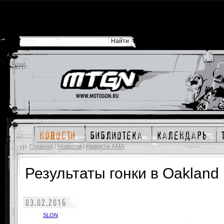
новости
библиотека
календарь
Главная
/
Новости
/
Новости AMA
Результаты гонки в Oakland
03.02.2016
SLON