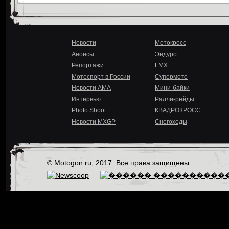
Новости
Мотокросс
Анонсы
Эндуро
Репортажи
FMX
Мотоспорт в России
Супермото
Новости AMA
Мини-байки
Интервью
Ралли-рейды
Photo Shoot
КВАДРОКРОСС
Новости MXGP
Снегоходы
© Motogon.ru, 2017. Все права защищены