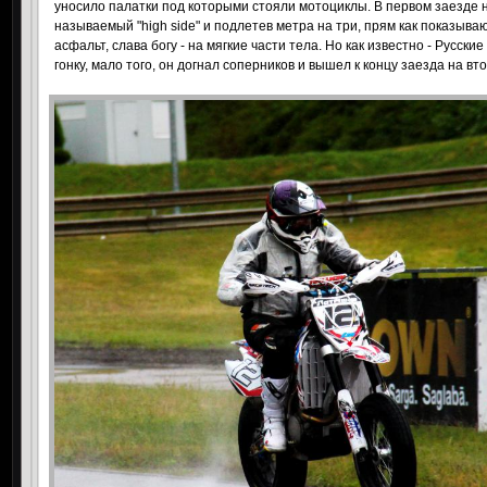
уносило палатки под которыми стояли мотоциклы. В первом заезде 
называемый "high side" и подлетев метра на три, прям как показыва
асфальт, слава богу - на мягкие части тела. Но как известно - Русск
гонку, мало того, он догнал соперников и вышел к концу заезда на вт