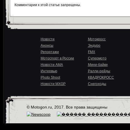
Комментарии к этой статье запрещены.
Новости
Мотокросс
Анонсы
Эндуро
Репортажи
FMX
Мотоспорт в России
Супермото
Новости AMA
Мини-байки
Интервью
Ралли-рейды
Photo Shoot
КВАДРОКРОСС
Новости MXGP
Снегоходы
© Motogon.ru, 2017. Все права защищены