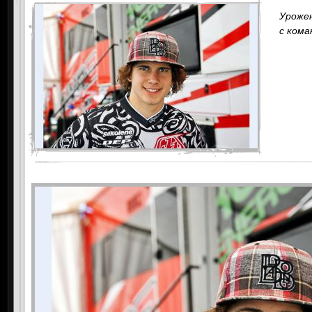
Уроже
с кома