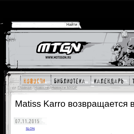
новости
библиотека
календарь
Главная
/
Новости
/
Новости MXGP
Matiss Karro возвращается
07.11.2015
SLON