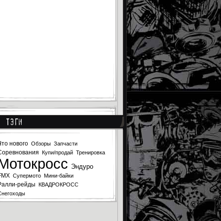
Тэги
Что нового
Обзоры
Запчасти
Соревнования
Купи/продай
Тренировка
Мотокросс
Эндуро
FMX
Супермото
Мини-байки
Ралли-рейды
КВАДРОКРОСС
Снегоходы