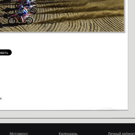
ы.
Мотокросс
Календарь
Личный кабине