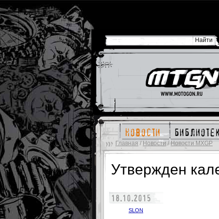
новости
библиоте
Главная
/
Новости
/
Новости MXGP
Утвержден кале
18.10.2015
SLON