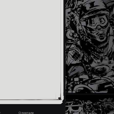
т
О портале