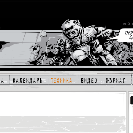
ВОЙТ
ка
календарь
техника
видео
журнал