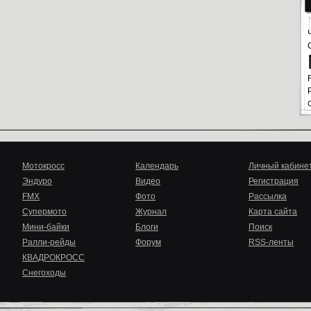
Мотокросс
Календарь
Личный кабине
Эндуро
Видео
Регистрация
FMX
Фото
Рассылка
Супермото
Журнал
Карта сайта
Мини-байки
Блоги
Поиск
Ралли-рейды
Форум
RSS-ленты
КВАДРОКРОСС
Снегоходы