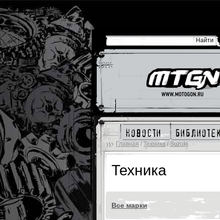
новости
библиоте
Главная
/
Техника
/
Suzuki
Техника
Все марки