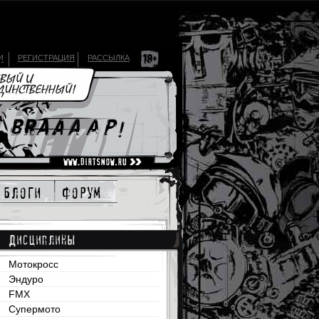
И
РЕГИСТРАЦИЯ
РАССЫЛКА
блоги
форум
Дисциплины
Мотокросс
Эндуро
FMX
Супермото