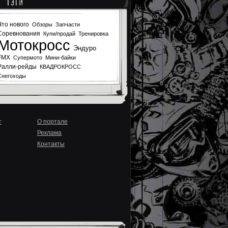
Тэги
Что нового
Обзоры
Запчасти
Соревнования
Купи/продай
Тренировка
Мотокросс
Эндуро
FMX
Супермото
Мини-байки
Ралли-рейды
КВАДРОКРОСС
Снегоходы
т
О портале
Реклама
Контакты