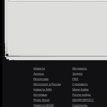
Новости
Мотокросс
Анонсы
Эндуро
Репортажи
FMX
Мотоспорт в России
Супермото
Новости AMA
Мини-байки
Интервью
Ралли-рейды
Photo Shoot
КВАДРОКРОСС
Новости MXGP
Снегоходы