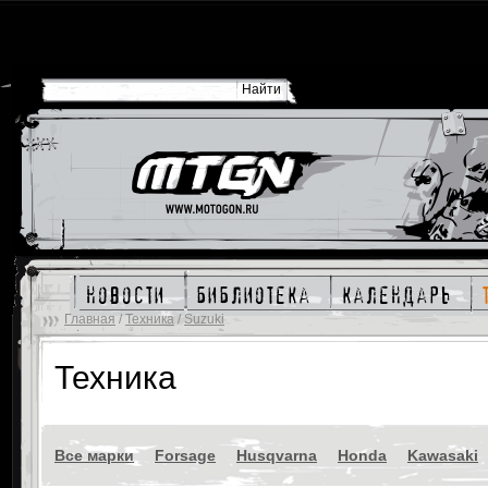
новости
библиотека
календарь
Главная
/
Техника
/
Suzuki
Техника
Все марки
Forsage
Husqvarna
Honda
Kawasaki