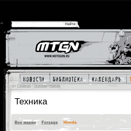
новости
библиотека
календарь
Главная
/
Техника
/
Honda
Техника
Все марки
Forsage
Honda