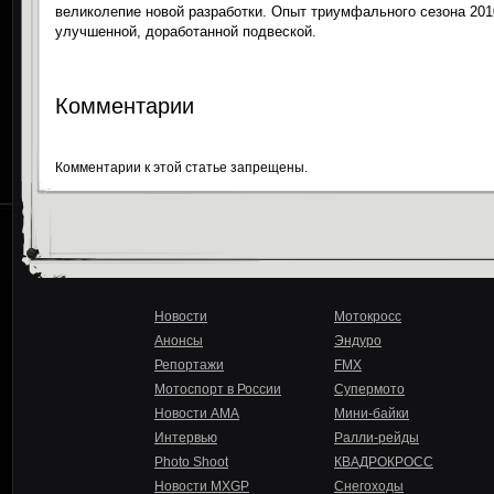
великолепие новой разработки. Опыт триумфального сезона 2010
улучшенной, доработанной подвеской.
Комментарии
Комментарии к этой статье запрещены.
Новости
Мотокросс
Анонсы
Эндуро
Репортажи
FMX
Мотоспорт в России
Супермото
Новости AMA
Мини-байки
Интервью
Ралли-рейды
Photo Shoot
КВАДРОКРОСС
Новости MXGP
Снегоходы