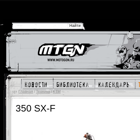
новости
библиотека
календарь
Главная
/
Техника
/
KTM
350 SX-F