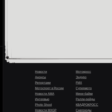
Новости
Мотокросс
Анонсы
Эндуро
Репортажи
FMX
Мотоспорт в России
Супермото
Новости AMA
Мини-байки
Интервью
Ралли-рейды
Photo Shoot
КВАДРОКРОСС
Новости MXGP
Снегоходы