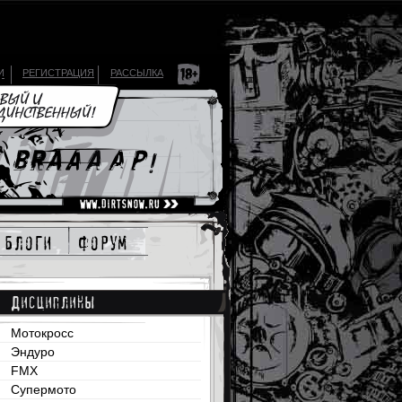
И
РЕГИСТРАЦИЯ
РАССЫЛКА
блоги
форум
Дисциплины
Мотокросс
Эндуро
FMX
Супермото