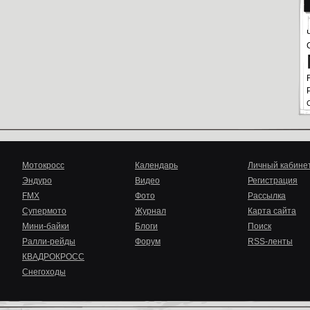
Мотокросс
Календарь
Личный кабине
Эндуро
Видео
Регистрация
FMX
Фото
Рассылка
Супермото
Журнал
Карта сайта
Мини-байки
Блоги
Поиск
Ралли-рейды
Форум
RSS-ленты
КВАДРОКРОСС
Снегоходы