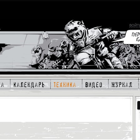
ВОЙТ
ка
календарь
техника
видео
журнал