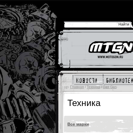
новости
библиоте
Главная
/
Техника
/
Gas Gas
Техника
Все марки