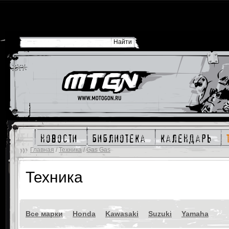
новости
библиотека
календарь
Главная
/
Техника
/
Gas Gas
Техника
Все марки
Honda
Kawasaki
Suzuki
Yamaha