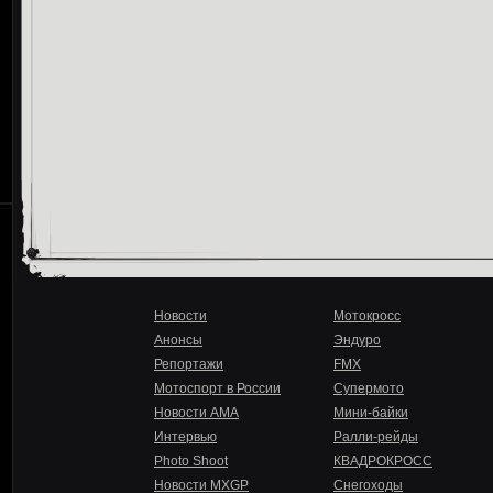
Новости
Мотокросс
Анонсы
Эндуро
Репортажи
FMX
Мотоспорт в России
Супермото
Новости AMA
Мини-байки
Интервью
Ралли-рейды
Photo Shoot
КВАДРОКРОСС
Новости MXGP
Снегоходы