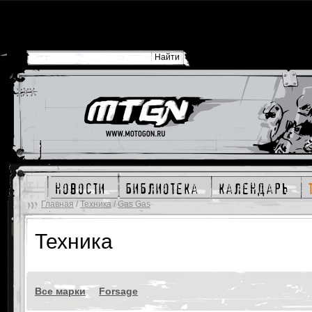
новости
библиотека
календарь
Главная
/
Техника
/
Gas Gas
Техника
Все марки
Forsage