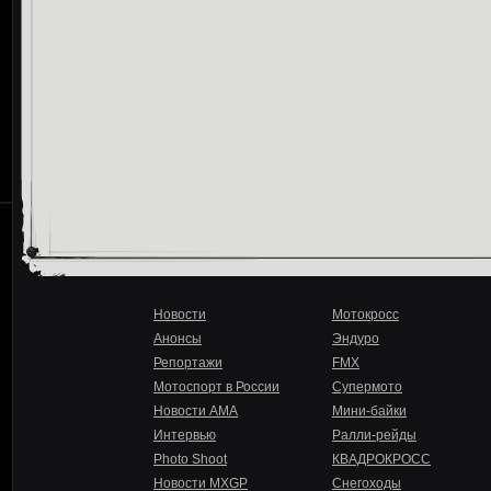
Новости
Мотокросс
Анонсы
Эндуро
Репортажи
FMX
Мотоспорт в России
Супермото
Новости AMA
Мини-байки
Интервью
Ралли-рейды
Photo Shoot
КВАДРОКРОСС
Новости MXGP
Снегоходы