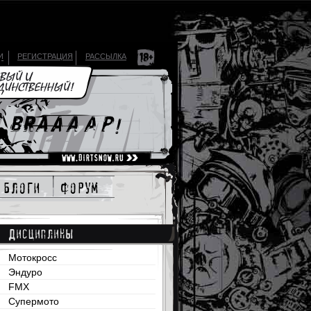
И
РЕГИСТРАЦИЯ
РАССЫЛКА
блоги
форум
Дисциплины
Мотокросс
Эндуро
FMX
Супермото