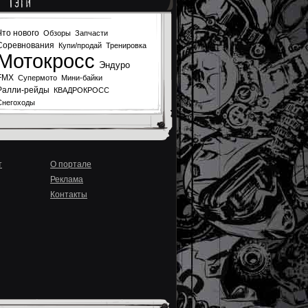
Тэги
Что нового
Обзоры
Запчасти
Соревнования
Купи/продай
Тренировка
Мотокросс
Эндуро
FMX
Супермото
Мини-байки
Ралли-рейды
КВАДРОКРОСС
Снегоходы
т
О портале
Реклама
Контакты