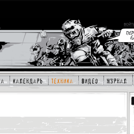
ВОЙТ
ка
календарь
техника
видео
журнал