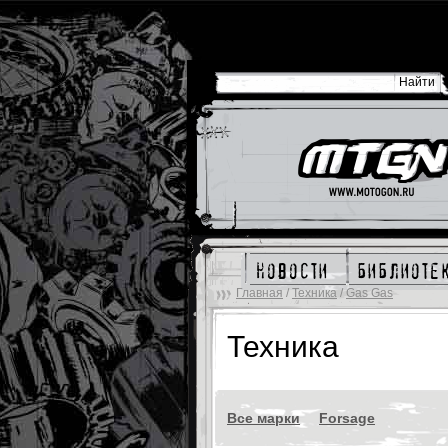
новости
библиоте
Главная
/
Техника
/
Gas Gas
Техника
Все марки
Forsage