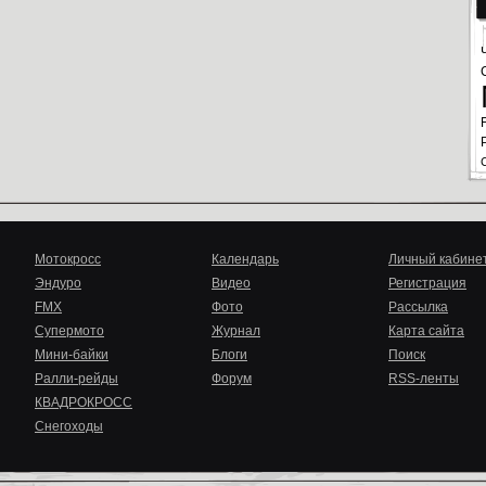
Мотокросс
Календарь
Личный кабине
Эндуро
Видео
Регистрация
FMX
Фото
Рассылка
Супермото
Журнал
Карта сайта
Мини-байки
Блоги
Поиск
Ралли-рейды
Форум
RSS-ленты
КВАДРОКРОСС
Снегоходы