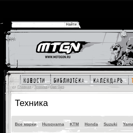
новости
библиотека
календарь
Главная
/
Техника
/
Gas Gas
Техника
Все марки
Husqvarna
KTM
Honda
Suzuki
Yam