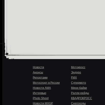
Новости
Мотокросс
Анонсы
Эндуро
Репортажи
FMX
Мотоспорт в России
Супермото
Новости AMA
Мини-байки
Интервью
Ралли-рейды
Photo Shoot
КВАДРОКРОСС
Новости MXGP
Снегоходы