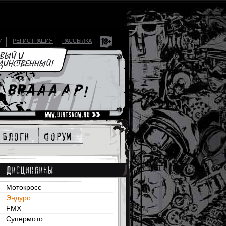
И
РЕГИСТРАЦИЯ
РАССЫЛКА
блоги
форум
Дисциплины
Мотокросс
Эндуро
FMX
Супермото