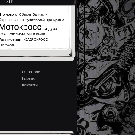
Тэги
Что нового
Обзоры
Запчасти
Соревнования
Купи/продай
Тренировка
Мотокросс
Эндуро
FMX
Супермото
Мини-байки
Ралли-рейды
КВАДРОКРОСС
Снегоходы
т
О портале
Реклама
Контакты