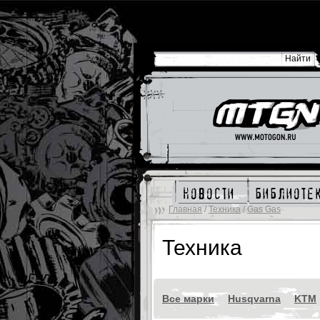
новости
библиоте
Главная
/
Техника
/
Gas Gas
Техника
Все марки
Husqvarna
KTM