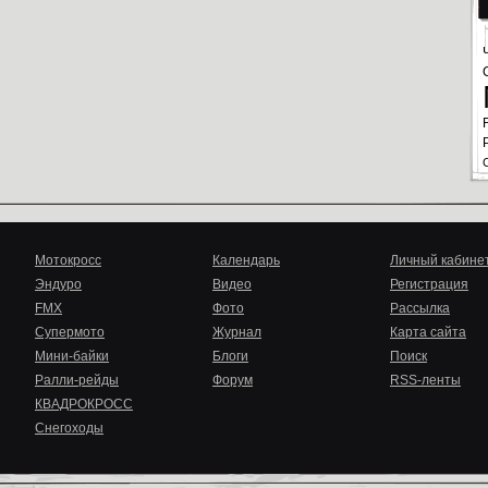
Мотокросс
Календарь
Личный кабине
Эндуро
Видео
Регистрация
FMX
Фото
Рассылка
Супермото
Журнал
Карта сайта
Мини-байки
Блоги
Поиск
Ралли-рейды
Форум
RSS-ленты
КВАДРОКРОСС
Снегоходы