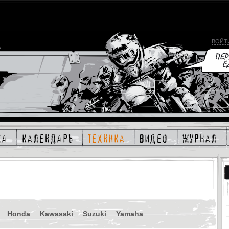
ВОЙТ
ка
календарь
техника
видео
журнал
Honda
Kawasaki
Suzuki
Yamaha