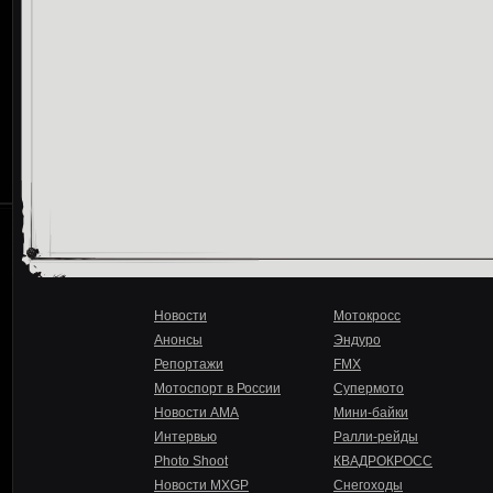
Новости
Мотокросс
Анонсы
Эндуро
Репортажи
FMX
Мотоспорт в России
Супермото
Новости AMA
Мини-байки
Интервью
Ралли-рейды
Photo Shoot
КВАДРОКРОСС
Новости MXGP
Снегоходы