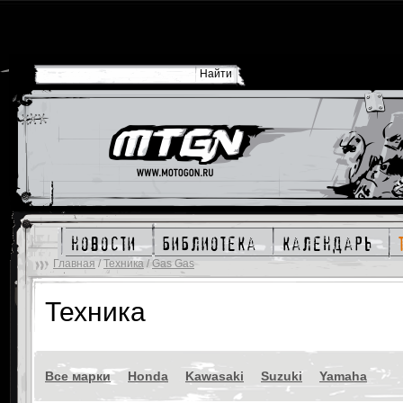
новости
библиотека
календарь
Главная
/
Техника
/
Gas Gas
Техника
Все марки
Honda
Kawasaki
Suzuki
Yamaha