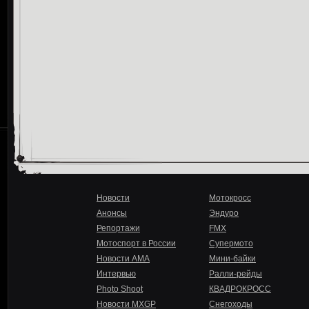
Новости
Мотокросс
Анонсы
Эндуро
Репортажи
FMX
Мотоспорт в России
Супермото
Новости AMA
Мини-байки
Интервью
Ралли-рейды
Photo Shoot
КВАДРОКРОСС
Новости MXGP
Снегоходы