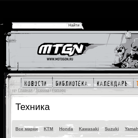
новости
библиотека
календарь
Главная
/
Техника
/
Forsage
Техника
Все марки
KTM
Honda
Kawasaki
Suzuki
Yama