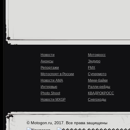
Новости
Мотокросс
Анонсы
Эндуро
Репортажи
FMX
Мотоспорт в России
Супермото
Новости AMA
Мини-байки
Интервью
Ралли-рейды
Photo Shoot
КВАДРОКРОСС
Новости MXGP
Снегоходы
© Motogon.ru, 2017. Все права защищены