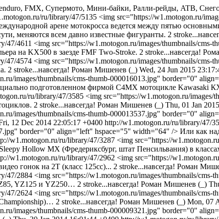
, enduro, FMX, Супермото, Мини-байки, Ралли-рейды, ATB, Снег
1.motogon.ru/ru/library/47/5135
<img src="https://w1.motogon.ru/imag
а международной арене мотокросса ведется между пятью основным
сути, меняются всем давно известные фигуранты.
2 stroke...навсе
ary/47/4611
<img src="https://w1.motogon.ru/images/thumbnails/cms-t
льера на KX500 в заезде FMF Two-Stroke.
2 stroke...навсегда!
Рома
ary/47/4574
<img src="https://w1.motogon.ru/images/thumbnails/cms-t
ha.
2 stroke...навсегда!
Роман Мишенев (_)
Wed, 24 Jun 2015 23:17
on.ru/images/thumbnails/cms-thumb-000016013.jpg" border="0" alig
 специально подготовленном фирмой C4MX мотоцикле Kawasaki К
togon.ru/ru/library/47/3585
<img src="https://w1.motogon.ru/images/t
отоциклов.
2 stroke...навсегда!
Роман Мишенев (_)
Thu, 01 Jan 201
on.ru/images/thumbnails/cms-thumb-000013537.jpg" border="0" ali
Fri, 12 Dec 2014 22:05:17 +0400
http://w1.motogon.ru/ru/library/47/3
.jpg" border="0" align="left" hspace="5" width="64" /> Или как на
tp://w1.motogon.ru/ru/library/47/3287
<img src="https://w1.motogon.r
 Sleepy Hollow MX (Фредериксбург, штат Пенсильвания) в класса
tp://w1.motogon.ru/ru/library/47/2962
<img src="https://w1.motogon.r
видео гонок на 2Т (класс 125сс)...
2 stroke...навсегда!
Роман Мише
ary/47/2884
<img src="https://w1.motogon.ru/images/thumbnails/cms-t
 YZ85, YZ125 и YZ250…
2 stroke...навсегда!
Роман Мишенев (_)
Thu
ary/47/2624
<img src="https://w1.motogon.ru/images/thumbnails/cms-t
e Championship)…
2 stroke...навсегда!
Роман Мишенев (_)
Mon, 07 A
on.ru/images/thumbnails/cms-thumb-000009321.jpg" border="0" align