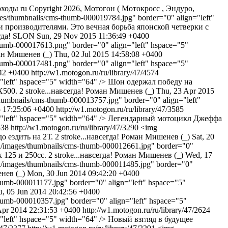
оходы
ru
Copyright 2026, Мотогон ( Мотокросс , Эндуро,
es/thumbnails/cms-thumb-000019784.jpg" border="0" align="left"
и производителями. Это вечная борьба японской четверки с
гда!
SLON
Sun, 29 Nov 2015 11:36:49 +0400
humb-000017613.png" border="0" align="left" hspace="5"
н Мишенев (_)
Thu, 02 Jul 2015 14:58:08 +0400
humb-000017481.png" border="0" align="left" hspace="5"
:42 +0400
http://w1.motogon.ru/ru/library/47/4574
n="left" hspace="5" width="64" /> Шон одержал победу на
Х500.
2 stroke...навсегда!
Роман Мишенев (_)
Thu, 23 Apr 2015
humbnails/cms-thumb-000013757.jpg" border="0" align="left"
5 17:25:06 +0400
http://w1.motogon.ru/ru/library/47/3585
gn="left" hspace="5" width="64" /> Легендарный мотоцикл Джеффа
538
http://w1.motogon.ru/ru/library/47/3290
<img
до ездить на 2Т.
2 stroke...навсегда!
Роман Мишенев (_)
Sat, 20
u/images/thumbnails/cms-thumb-000012661.jpg" border="0"
х 125 и 250сс.
2 stroke...навсегда!
Роман Мишенев (_)
Wed, 17
u/images/thumbnails/cms-thumb-000011485.jpg" border="0"
нев (_)
Mon, 30 Jun 2014 09:42:20 +0400
humb-000011177.jpg" border="0" align="left" hspace="5"
, 05 Jun 2014 20:42:56 +0400
humb-000010357.jpg" border="0" align="left" hspace="5"
pr 2014 22:31:53 +0400
http://w1.motogon.ru/ru/library/47/2624
="left" hspace="5" width="64" /> Новый взгляд в будущее