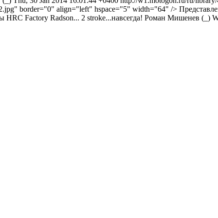
(_)
Thu, 30 Jan 2014 16:01:44 +0400
http://w1.motogon.ru/ru/library
62.jpg" border="0" align="left" hspace="5" width="64" /> Предста
ы HRC Factory Radson...
2 stroke...навсегда!
Роман Мишенев (_)
W