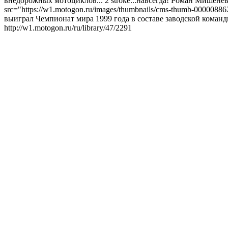
внедорожных мотоциклов...
2 stroke...навсегда!
Роман Мишенев 
src="https://w1.motogon.ru/images/thumbnails/cms-thumb-0000088
выиграл Чемпионат мира 1999 года в составе заводской команд
http://w1.motogon.ru/ru/library/47/2291