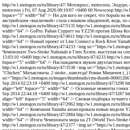
http://w1.motogon.ru/ru/library/47/
Мотокросс, motocross, Эндуро
motocross )
Fri, 07 Aug 2026 09:10:07 +0400
60
Newscoop
http://w
hspace="5" width="64" /> Ни для кого не секрет, что борьба н
австрийским «выскочкой» стала слишком обыденной, ведь, по 
http://w1.motogon.ru/ru/library/47/5135
http://w1.motogon.ru/ru/libr
width="64" /> GoPro: Райан Сурратт на YZ250 против Шона Ко
http://w1.motogon.ru/ru/library/47/4611
http://w1.motogon.ru/ru/libr
width="64" /> Новый проект от Line Connect и Rock River Yama
http://w1.motogon.ru/ru/library/47/4233
<img src="https://w1.motog
Чемпионате Two-Stroke Nationals в Глен Хелен, выступая на
15:03:10 +0400
http://w1.motogon.ru/ru/library/47/4233
http://w1.mo
hspace="5" width="64" /> Наслаждаемся звуком двухтактных м
http://w1.motogon.ru/ru/library/47/3538
<img src="https://w1.motog
"Chicken" Матьясовича.
2 stroke...навсегда!
Роман Мишенев (_)
src="https://w1.motogon.ru/images/thumbnails/cms-thumb-000012667
Sep 2014 02:23:19 +0400
http://w1.motogon.ru/ru/library/47/3290
ht
align="left" hspace="5" width="64" /> Основные моменты гонки
Sep 2014 22:44:18 +0400
http://w1.motogon.ru/ru/library/47/3287
ht
align="left" hspace="5" width="64" /> Свежая подборка лучшего 
http://w1.motogon.ru/ru/library/47/2962
http://w1.motogon.ru/ru/libr
width="64" /> Компания Yamaha анонсировала новые модели
http://w1.motogon.ru/ru/library/47/2884
http://w1.motogon.ru/ru/libr
width="64" /> Итоги Чемпионата мира на 2Т (World Two-Strok
http://w1.motogon.ru/ru/library/47/2377
<img src="https://w1.motog