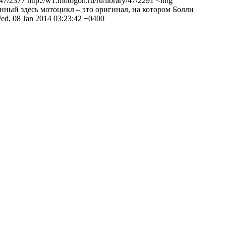
/47/2377
http://w1.motogon.ru/ru/library/47/2291
<img
вленный здесь мотоцикл – это оригинал, на котором Болли
ed, 08 Jan 2014 03:23:42 +0400