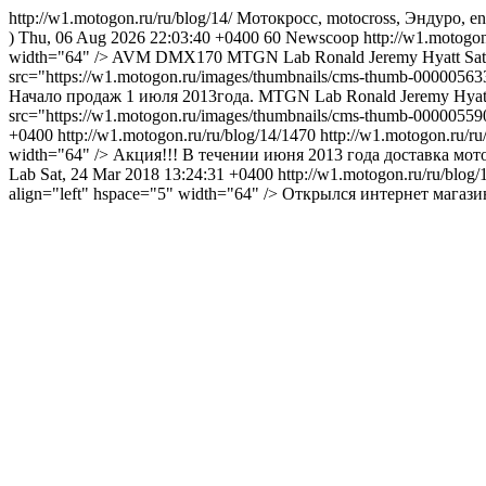
http://w1.motogon.ru/ru/blog/14/
Мотокросс, motocross, Эндуро, 
)
Thu, 06 Aug 2026 22:03:40 +0400
60
Newscoop
http://w1.motogo
width="64" /> AVM DMX170
MTGN Lab
Ronald Jeremy Hyatt
Sa
src="https://w1.motogon.ru/images/thumbnails/cms-thumb-000005
Начало продаж 1 июля 2013года.
MTGN Lab
Ronald Jeremy Hyat
src="https://w1.motogon.ru/images/thumbnails/cms-thumb-0000055
+0400
http://w1.motogon.ru/ru/blog/14/1470
http://w1.motogon.ru/r
width="64" /> Акция!!! В течении июня 2013 года доставка мо
Lab
Sat, 24 Mar 2018 13:24:31 +0400
http://w1.motogon.ru/ru/blog/
align="left" hspace="5" width="64" /> Открылся интернет маг