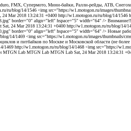
enduro, FMX, Супермото, Мини-байки, Ралли-рейды, ATB, Снего
n.ru/ru/blog/14/1546
<img src="https://w1.motogon.ru/images/thumbna
t, 24 Mar 2018 13:24:31 +0400
http://w1.motogon.ru/ru/blog/14/1546
h
633.jpg" border="0" align="left" hspace="5" width="64" /> Внима
t
Sat, 24 Mar 2018 13:24:31 +0400
http://w1.motogon.ru/ru/blog/14/1
90.jpg" border="0" align="left" hspace="5" width="64" /> Новые 
u/blog/14/1469
<img src="https://w1.motogon.ru/images/thumbnails/cm
тоциклов и питбайков по Москве и Московской области (не боле
14/1469
http://w1.motogon.ru/ru/blog/14/1468
<img src="https://w1.m
азин MTGN Lab
MTGN Lab
MTGN Lab
Sat, 24 Mar 2018 13:24:31 +0