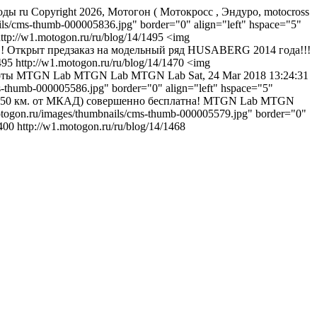
ходы
ru
Copyright 2026, Мотогон ( Мотокросс , Эндуро, motocross
ils/cms-thumb-000005836.jpg" border="0" align="left" hspace="5"
ttp://w1.motogon.ru/ru/blog/14/1495
<img
ние!!! Открыт предзаказ на модельный ряд HUSABERG 2014 года!!!
495
http://w1.motogon.ru/ru/blog/14/1470
<img
работы MTGN Lab
MTGN Lab
MTGN Lab
Sat, 24 Mar 2018 13:24:31
s-thumb-000005586.jpg" border="0" align="left" hspace="5"
е 50 км. от МКАД) совершенно бесплатна!
MTGN Lab
MTGN
otogon.ru/images/thumbnails/cms-thumb-000005579.jpg" border="0"
400
http://w1.motogon.ru/ru/blog/14/1468