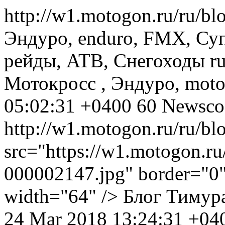
http://w1.motogon.ru/ru/bl
Эндуро, enduro, FMX, Су
рейды, ATB, Снегоходы
r
Мотокросс , Эндуро, motoc
05:02:31 +0400
60
Newsco
http://w1.motogon.ru/ru/b
src="https://w1.motogon.r
000002147.jpg" border="0" 
width="64" />
Блог Тимур
24 Mar 2018 13:24:31 +04