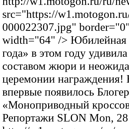
http://w1.motogon.ru/ru/n
src="https://w1.motogon.r
000022307.jpg" border="0" 
width="64" /> Юбилейная
года» в этом году удивил
составом жюри и неожид
церемонии награждения! 
впервые появилось Блоге
«Моноприводный кроссовер
Репортажи
SLON
Mon, 28