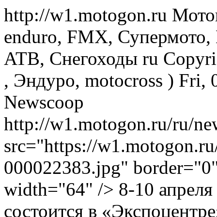
http://w1.motogon.ru
Моток
enduro, FMX, Супермото,
ATB, Снегоходы
ru
Copyri
, Эндуро, motocross )
Fri,
Newscoop
http://w1.motogon.ru/ru/
src="https://w1.motogon.r
000022383.jpg" border="0" 
width="64" /> 8-10 апрел
состоится в «Экспоцентре