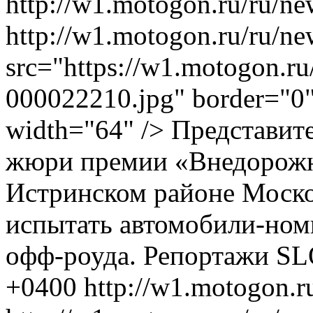
http://w1.motogon.ru/ru/ne
http://w1.motogon.ru/ru/n
src="https://w1.motogon.r
000022210.jpg" border="0" 
width="64" /> Представит
жюри премии «Внедорожни
Истринском районе Моско
испытать автомобили-ном
офф-роуда.
Репортажи
SL
+0400
http://w1.motogon.r