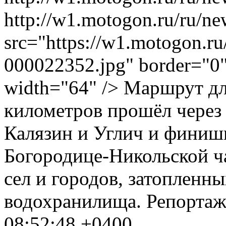
http://w1.motogon.ru/ru/n
src="https://w1.motogon.r
000022352.jpg" border="0" 
width="64" /> Маршрут д
километров прошёл через 
Калязин и Углич и финиши
Богородице-Никольской ч
сел и городов, затопленн
водохранилища.
Репорта
08:52:48 +0400