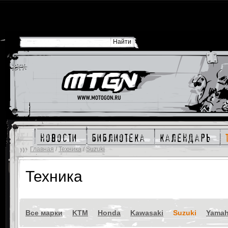
новости
библиотека
календарь
Главная
/
Техника
/
Suzuki
Техника
Все марки
KTM
Honda
Kawasaki
Suzuki
Yama